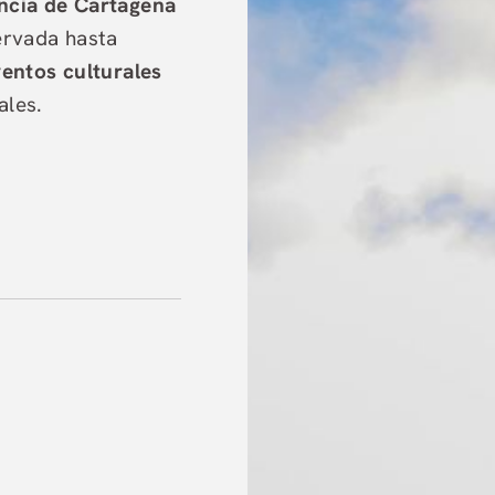
cia de Cartagena
ervada hasta
entos culturales
ales.
Oferta Exclusiva WEB
Descuento en alimentos
bebidas
Reserva a través de la Web oficial
y podrás disfruta