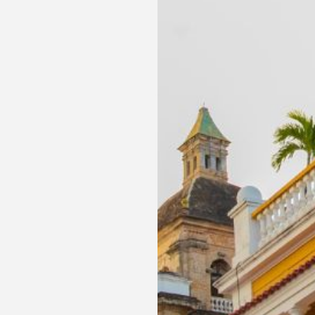
servicios especiales para hacer de tu estancia toda
experiencia.
Reserva a través de la web oficial y disfruta de un 2
Desayuno a la carta
descuento en alimentos y bebidas.
Sesión de stretching de 1 hora por estadía
Bebida de bienvenida
MÁS INFORMACIÓN
RESERVAR
MÁS INFORMACIÓN
RESERVAR