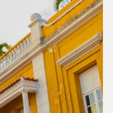
 una
0% de