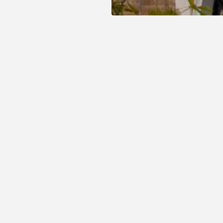
ena de Indias y empápese de la riqueza cultu