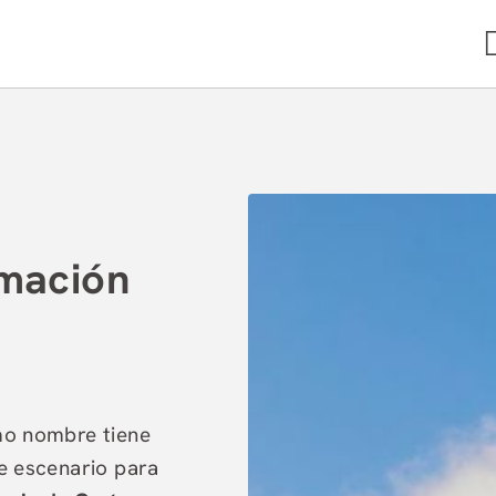
na de Indias. Web Oficial.
amación
smo nombre tiene
de escenario para