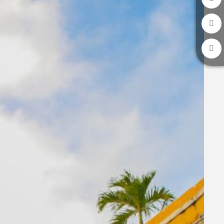
 y
r de