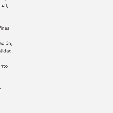
ual,
fines
ación,
lidad.
ento
e