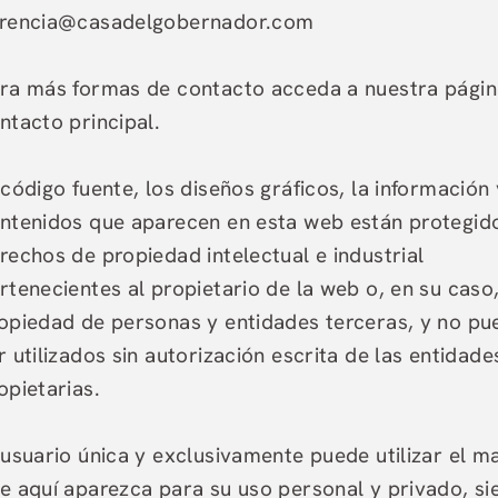
rencia@casadelgobernador.com
ra más formas de contacto acceda a nuestra págin
ntacto principal.
 código fuente, los diseños gráficos, la información 
ntenidos que aparecen en esta web están protegid
rechos de propiedad intelectual e industrial
rtenecientes al propietario de la web o, en su caso
Oferta Exclusiva WEB
opiedad de personas y entidades terceras, y no p
Descuento en alimentos
r utilizados sin autorización escrita de las entidade
bebidas
Reserva a través de la Web oficial
y podrás disfruta
servicios especiales para hacer de tu estancia toda
opietarias.
experiencia.
Reserva a través de la web oficial y disfruta de un 2
Desayuno a la carta
descuento en alimentos y bebidas.
Sesión de stretching de 1 hora por estadía
Bebida de bienvenida
 usuario única y exclusivamente puede utilizar el ma
MÁS INFORMACIÓN
RESERVAR
e aquí aparezca para su uso personal y privado, s
MÁS INFORMACIÓN
RESERVAR