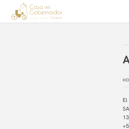
Aviso Legal del Hotel Casa del Gobernador en Cartagena de Indias - W
A
El
SA
13
+5