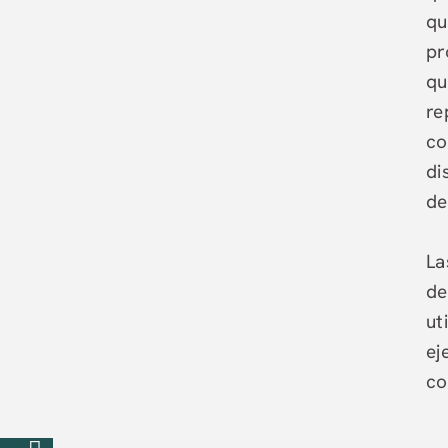
qu
pr
qu
re
co
di
de
La
de
ut
ON NOSOTROS
ej
co